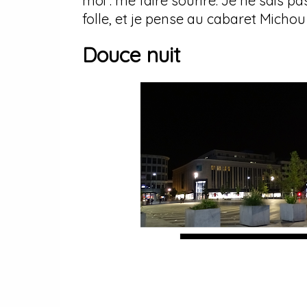
moi : me faire sourire. Je ne sais p
folle, et je pense au cabaret Michou 
Douce nuit