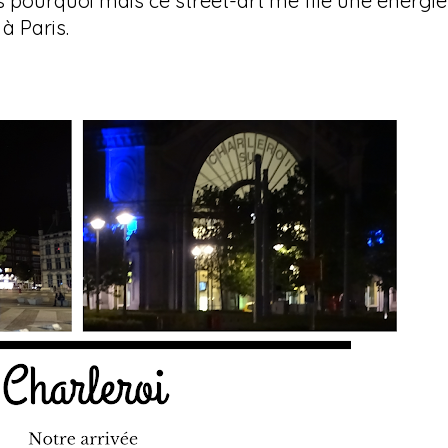
as pourquoi mais ce street-art me file une énergie
à Paris.