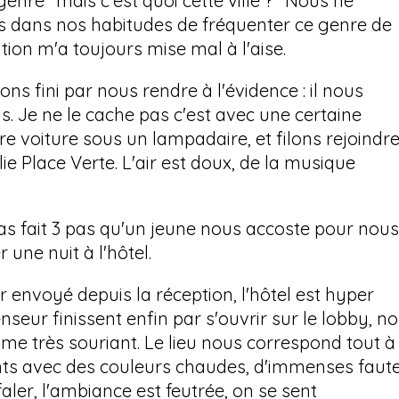
genre "mais c'est quoi cette ville ?" Nous ne
s dans nos habitudes de fréquenter ce genre de
tion m'a toujours mise mal à l'aise.
ns fini par nous rendre à l'évidence : il nous
ds. Je ne le cache pas c'est avec une certaine
 voiture sous un lampadaire, et filons rejoindr
olie Place Verte. L'air est doux, de la musique
s fait 3 pas qu'un jeune nous accoste pour nous
 une nuit à l'hôtel.
 envoyé depuis la réception, l'hôtel est hyper
nseur finissent enfin par s'ouvrir sur le lobby, n
 très souriant. Le lieu nous correspond tout à f
ts avec des couleurs chaudes, d'immenses faute
ler, l'ambiance est feutrée, on se sent