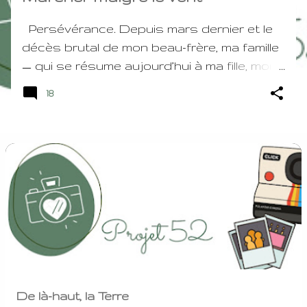
Persévérance. Depuis mars dernier et le
décès brutal de mon beau-frère, ma famille
— qui se résume aujourd’hui à ma fille, mon
mari et moi — tentons de survivre à ce
18
manque cruel. Nous essayons tant bien
que mal de reprendre notre vie, de
poursuivre notre route malgré une
situation qui nous échappe parfois. Entre
le notaire, une personne tapie dans l’ombre
qui essaie de nous nuire et les avocats, il
nous arrive de perdre la tête. De ne plus
savoir quelle route emprunter pour trouver
la sérénité. Mais chaque matin, nous nous
levons. Chaque matin, nous essayons
encore. C’est cela, la persévérance. Pas
De là-haut, la Terre
une force héroïque que l’on brandit, mais