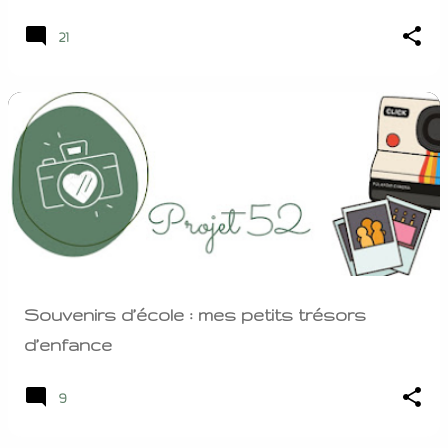
un souffle fragile qu’on protège du vent.
21
C’est continuer à avancer quand tout
semble figé. C’est oser sourire, même
brièvement, alors que le cœur est encore
lourd. La douleur n’a pas de calendrier. Elle
revient, s’installe, se tait, puis recommence.
Mais au fil des jours, quelque chose en
nous change : on apprend à vivre avec. À
reconnaître q...
Souvenirs d’école : mes petits trésors
d’enfance
9