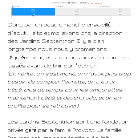
é
Donc par un beau dimanche ensoleill
’
d
aout, Heito et moi avons pris la direction
des Jardins Septentrion. Il y a bien
longtemps nous nous y promenions
é
è
r
guli
rement, et puis nous nous en sommes
é
’
lass
s avant de finir par l
oublier.
(En vérité , on s'est marié, on n'avait plus trop
besoin de compter fleurette, on a eu un
bébé, plus de temps pour les amourettes,
maintenant bébé et devenu ado, et on en
profite pour se retrouver)
Les Jardins Septentrion sont une fondation
é
é
é
priv
e g
r
par la famille Provost. La famille
Provost est une riche famille qui a fait