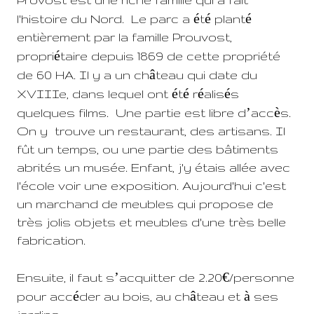
é
é
é
l'histoire du Nord.
Le parc a
t
plant
entièrement par la famille Prouvost,
é
propri
taire depuis 1869 de cette propriété
â
de 60 HA. Il y a un ch
teau qui date du
é
é
é
é
XVIIIe, dans lequel ont
t
r
alis
s
’
è
quelques films. Une partie est libre d
acc
s.
On y trouve un restaurant, des artisans. Il
fût un temps, ou une partie des bâtiments
abrités un musée. Enfant
, j'y étais allée avec
l'école voir une exposition.
Aujourd'hui c'est
un marchand de meubles qui propose de
très jolis objets et
meubles d'une très belle
fabrication
.
’
€
Ensuite, il faut s
acquitter de 2.20
/personne
é
â
à
pour acc
der au bois, au ch
teau et
ses