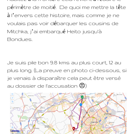
é
è
é
ê
p
rim
tre de moiti
.
De quoi me mettre la t
te
à
’
l
envers cette histoire, mais comme je ne
é
voulais pas voir d
barquer les cousins de
’
é
Mitchka, j
ai embarqu
Heito jusqu'à
Bondues.
Je suis pile bon 9.8 kms au plus court, 12 au
plus long. (La preuve en photo ci-dessous, si
je venais à disparaître cela peut être versé
au dossier de l'accusation 😠)