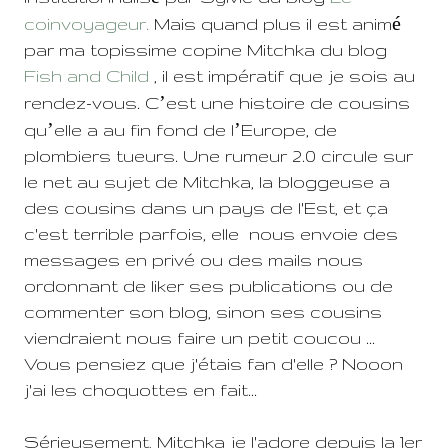
é
coinvoyageur.
Mais quand plus il est anim
par ma topissime copine Mitchka du blog
Fish and Child
, il est impératif que je sois au
’
rendez-vous. C
est une histoire de cousins
’
’
qu
elle a au fin fond de l
Europe, de
plombiers tueurs. Une rumeur 2.0 circule sur
le net au sujet de Mitchka, la bloggeuse a
des cousins dans un pays de l'Est, et ça
c'est terrible parfois, elle
nous envoie des
messages en privé ou des mails nous
ordonnant de liker ses publications ou de
commenter son blog, sinon ses cousins
viendraient nous faire un petit coucou ...
Vous pensiez que j'étais fan d'elle ? Nooon
j'ai les choquottes en fait...
Sérieusement, Mitchka je l'adore depuis la 1er