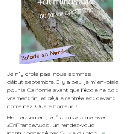
’
Je n
y crois pas, nous sommes
’
début septembre. Il y a peu, je m
envolais
’é
pour la Californie avant que l
cole ne soit
é
à
é
vraiment fini, et d
j
la rentr
e est devant
notre nez. Quelle horreur
!!!
Heureusement, le 1
du mois rime avec
er
#EnFranceAussi, un rendez-vous
é
institutionnalis
par Sylvie du blog
Le