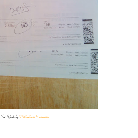
ew York by
©Chacha Aventurière