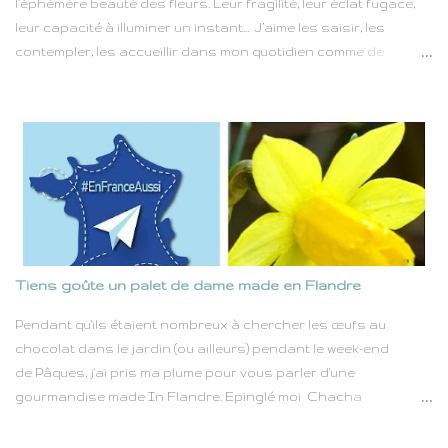
l’éphémère beauté des fleurs. Leur fragilité, leur éclat fugace,
leur capacité à illuminer un instant… J’aime les saisir, les
contempler, les accueillir dans mon quotidien comme de
véritables petits trésors offerts par la nature. Chaque fleur
est une promesse discrète, une parenthèse de beauté dans le
rythme effréné de nos vies. Qu'elles soient fleurs sauvages
cueillies au gré d'une promenade ou fleurs soignées avec
amour dans un jardin, blanches comme la pureté ou roses
comme la tendresse, elles portent en elles un pouvoir simple
mais immense : celui d'apporter du baume au cœur. Dans
toutes les circonstances de la vie — joies éclatantes, petits
bonheurs quotidiens ou instants plus mélancoliques — les
Tiens goûte un palet de dame made en Flandre
fleurs sont toujours là, comme un geste silencieux mais
profondément réconfortant. Lors de mes balades, ce sont
Pendant qu'ils étaient nombreux à chercher les œufs au
souvent les fleurs des champs qui viennent colorer mon
chocolat dans le jardin (ou ailleurs) pendant le week-end
chemin. Elles surgissent au détour d'un sentie...
de Pâques, j'ai pris ma plume pour vous parler d'une
gourmandise made In Flandre. Epinglé moi Chacha
aventurière Comme vous le savez, j'ai des origines flamandes.
Au cours des derniers siècles, la frontière entre la Belgique et