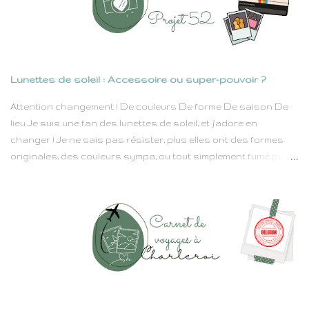
sommes nombreux a y avoir participé, et une nouvelle fois on
trouve de jolis lieux à explorer un peu partout dans notre joli
pays. Dans un premier temps, je comptais vous embarquer
pour Roubaix. L'année dernière, ils ont organisé une super
expo à la Condition Publique : Street Génération . J'ai avais
Lunettes de soleil : Accessoire ou super-pouvoir ?
pris plein mes mirettes pour mon plus grand bonheur. Il faut
savoir que les murs de Roubaix se couvrent de plus en plus de
Attention changement ! De couleurs De forme De saison De
street art, les graffeurs s'en donnent à coeur joie dans une vil...
lieu Je suis une fan des lunettes de soleil, et j'adore en
changer ! Je ne sais pas résister, plus elles ont des formes
originales, des couleurs sympa, ou tout simplement fumé pour
me la jouer "Je suis ici incognito", plus je les veux sur mon nez.
Pourquoi ? Parce que les lunettes de soleil, c’est bien plus qu’un
accessoire. C’est une attitude, une déclaration, un bouclier
contre les UV (surtout qu'on vient de me diagnostiquer un
début de cataracte) et parfois contre les regards curieux.
Elles donnent du style en un clin d’œil (caché derrière un verre
miroir bien sûr) et transforment n’importe qui en star
hollywoodienne – ou du moins en personne qui semble avoir
quelque chose de mystérieux à cacher. J’ai des lunettes pour