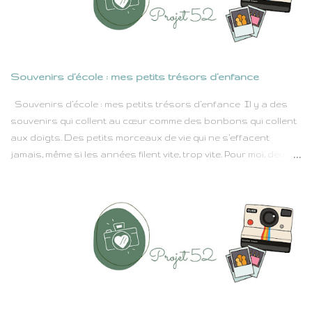
garçons boutonneux. Puis, une fois devenue maman, j'ai
timidement tenté de renouer avec la lecture, espérant
transmettre cet amour à ma fille. Hélas, ce fut un échec cuisant.
Puis il y a eu le COVID. Contrairement à beaucoup, je n'étais
Souvenirs d’école : mes petits trésors d’enfance
pas confinée : je continuais à travailler, mais les temps morts
étaient nombreux, et une certaine introspection s'est imposée.
Souvenirs d’école : mes petits trésors d’enfance Il y a des
Et c'est là que ma vie a pris un tour...
souvenirs qui collent au cœur comme des bonbons qui collent
aux doigts. Des petits morceaux de vie qui ne s’effacent
jamais, même si les années filent vite, trop vite. Pour moi, deux
moments d’école brillaient toujours comme des étoiles dans
mon calendrier d’enfant : le jour de la rentrée et la fête de
l’école juste avant les grandes vacances. Rien qu’en fermant
les yeux, j’entends encore les cris joyeux dans la cour, l’odeur
des cahiers neufs et le frou-frou des tabliers propres. C’était
comme une grande aventure qui recommençait chaque année.
Et la fête de fin d’année… ah ! C’était la magie pure : des danses
maladroites, des chansons chantées un peu faux mais avec
le cœur, et puis les rires, les confettis, les gâteaux préparés