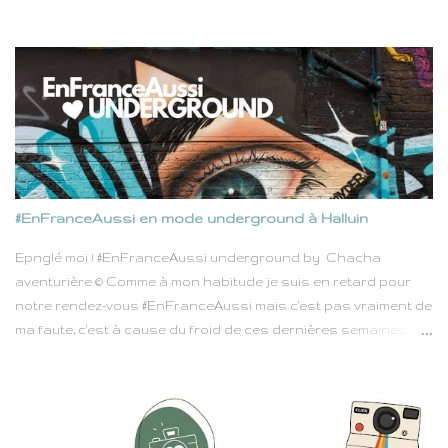
connaissance de Rhodes. D'un coté le Dodécanese et ses
îles, de l'autre la méditerranée, longue de 79 kilomètres et large
de 38, Rhodes n'est pas très grande, mais pas si petite non
plus. Elle était parfaite pour nous laisser suffisamment de
temps au cours de cette semaine de vacances pour alterner
entre découvertes et pauses farnientes. Ils sont nombreux à
dire combien Rhodes est belle, que se perdre dans les ruelles
de sa majestueuse vieille ville est un délice. Que Lindos attire
trop de touristes mais que sa plage au sable fin appelle à la
#EnFranceAussi en mode underground à Halluin
rêverie, tandis que l'intérieur de l'île qui regorge de petites
villages à flan de montagnes, et de routes qui serpentent au
Epnglé moi ! #EnFranceAussi underground by Chacha
milieu de bois est un peu trop ignoré au détriment de ses c...
aventurière © Comme à mon habitude je suis en retard pour
notre rendez-vous #EnFranceAussi mais c'est pas vraiment de
ma faute, c'est à cause du froid de ces dernières semaines.
J'avoue mon plaid, et mon pyjama en piloupilou ont gagné
contre toute attente. 😉 Soyons sérieux 5 mn, ce mois-ci c'est
Sabrina la boss de #EnfranceAussi avec un thème pas piqué
des vers, et qui pourtant envoie du lourd : Underground. Nous