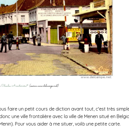
y
Chacha Aventurière®
(source www.delcampe.net)
e vous faire un petit cours de diction avant tout, c'est très simpl
st donc une ville frontalière avec la ville de Menen situé en Belgi
enin). Pour vous aider à me situer, voilà une petite carte.