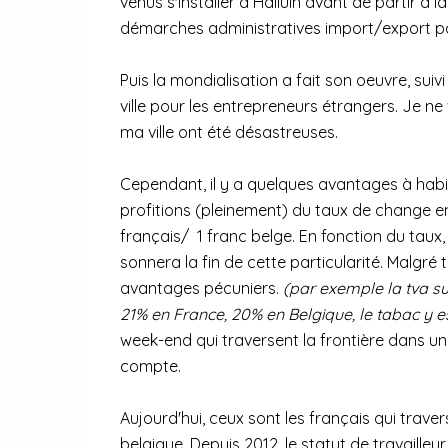
venus s'installer à Halluin avant de partir à 
démarches administratives import/export pour
Puis la mondialisation a fait son oeuvre, suivi
ville pour les entrepreneurs étrangers. Je ne
ma ville ont été désastreuses.
Cependant, il y a quelques avantages à habite
profitions (pleinement) du taux de change en
français/ 1 franc belge. En fonction du taux,
sonnera la fin de cette particularité. Malgr
avantages pécuniers.
(par exemple la tva su
21% en France, 20% en Belgique, le tabac y 
week-end qui traversent la frontière dans u
compte.
Aujourd'hui, ceux sont les français qui traver
belgique. Depuis 2012, le statut de travailleu