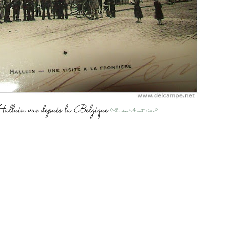
Halluin vue depuis la Belgique
Chacha Aventurière®