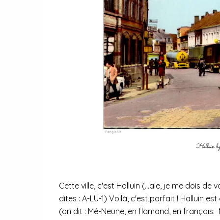
Halluin b
Cette ville, c'est Halluin (...aie, je me dois d
dites : A-LU-1) Voilà, c'est parfait ! Halluin e
(on dit : Mé-Neune, en flamand, en français: M