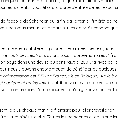
la conquête du marché français, ce qui simplifiait pas mal les
 leurs clients. Nous étions la porte d'entrée de leur expansi
 de l'accord de Schengen qui a fini par enterrer l'intérêt de no
 vais pas vous mentir, les dégats sur les activités économique
r une ville frontalière. Il y a quelques années de cela, nous
tre nos 2 devises. Nous avions tous 2 porte-monnaies : 1 fra
 on payé dans une devise ou dans l'autre. 2001, l'arrivée de l'
é tout, nous trouvons encore moyen de bénéficier de quelques
r l'alimentation est 5,5% en France, 6% en Belgique, sur le bie
est également moins taxé)
Il suffit de voir les files de voitures l
n sens comme dans l'autre pour voir qu'on y trouve tous notr
sent le plus chaque matin la frontière pour aller travailler en
r frontalier n'hésiste plus. Toutes les personnes ayant signé le