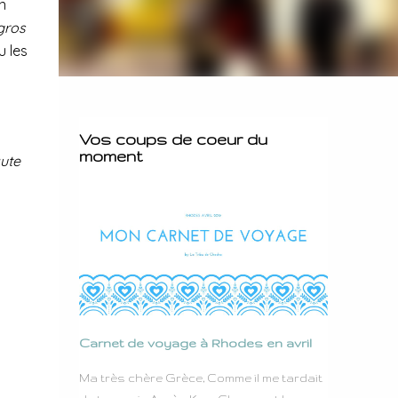
n
 gros
u les
Vos coups de coeur du
moment
aute
Carnet de voyage à Rhodes en avril
Ma très chère Grèce, Comme il me tardait