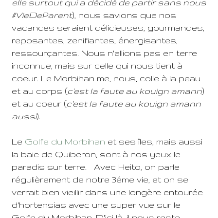
elle surtout qui a décidé de partir sans nous
#VieDeParent
), nous savions que nos
vacances seraient délicieuses, gourmandes,
reposantes, zenifiantes, énergisantes,
ressourçantes. Nous n'allions pas en terre
inconnue, mais sur celle qui nous tient à
coeur. Le Morbihan me, nous, colle à la peau
et au corps (
c'est la faute au kouign amann
)
et au coeur (
c'est la faute au kouign amann
aussi
).
Le
Golfe du Morbihan
et ses îles, mais aussi
la baie de Quiberon, sont à nos yeux le
paradis sur terre. Avec Heito, on parle
régulièrement de notre 3éme vie, et on se
verrait bien vieillir dans une longère entourée
d'hortensias avec une super vue sur le
Golfe du Morbihan. D'ici là, il nous reste