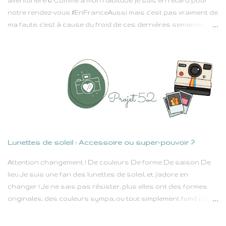
aventurière © Comme à mon habitude je suis en retard pour
notre rendez-vous #EnFranceAussi mais c'est pas vraiment de
ma faute, c'est à cause du froid de ces dernières semaines.
J'avoue mon plaid, et mon pyjama en piloupilou ont gagné
contre toute attente. 😉 Soyons sérieux 5 mn, ce mois-ci c'est
Sabrina la boss de #EnfranceAussi avec un thème pas piqué
des vers, et qui pourtant envoie du lourd : Underground. Nous
sommes nombreux a y avoir participé, et une nouvelle fois on
trouve de jolis lieux à explorer un peu partout dans notre joli
pays. Dans un premier temps, je comptais vous embarquer
pour Roubaix. L'année dernière, ils ont organisé une super
expo à la Condition Publique : Street Génération . J'ai avais
Lunettes de soleil : Accessoire ou super-pouvoir ?
pris plein mes mirettes pour mon plus grand bonheur. Il faut
savoir que les murs de Roubaix se couvrent de plus en plus de
Attention changement ! De couleurs De forme De saison De
street art, les graffeurs s'en donnent à coeur joie dans une vil...
lieu Je suis une fan des lunettes de soleil, et j'adore en
changer ! Je ne sais pas résister, plus elles ont des formes
originales, des couleurs sympa, ou tout simplement fumé pour
me la jouer "Je suis ici incognito", plus je les veux sur mon nez.
Pourquoi ? Parce que les lunettes de soleil, c’est bien plus qu’un