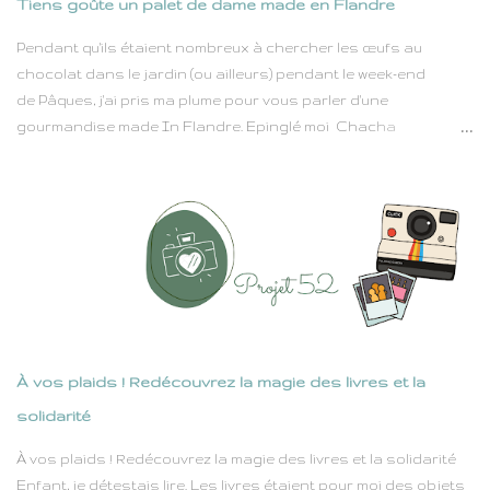
Tiens goûte un palet de dame made en Flandre
fleurs sont toujours là, comme un geste silencieux mais
profondément réconfortant. Lors de mes balades, ce sont
Pendant qu'ils étaient nombreux à chercher les œufs au
souvent les fleurs des champs qui viennent colorer mon
chocolat dans le jardin (ou ailleurs) pendant le week-end
chemin. Elles surgissent au détour d'un sentie...
de Pâques, j'ai pris ma plume pour vous parler d'une
gourmandise made In Flandre. Epinglé moi Chacha
aventurière Comme vous le savez, j'ai des origines flamandes.
Au cours des derniers siècles, la frontière entre la Belgique et
la France a eu pas mal la bougeotte. De ce beau boxon
historique, notre culture garde de magnifiques vestiges tant
sur le plan architectural que gastronomique mais aussi
linguiste. La Flandre c'est presque un pays dans 2 pays. Et
oui, la Flandre se divise en 2 puis encore en 2. Vous suivez ?! La
Flandre est repartie de chaque côté de la frontière, il y a donc
une partie en France et une partie en Belgique. En Belgique, elle
À vos plaids ! Redécouvrez la magie des livres et la
se divise entre une partie Néerlandophone (Ypres Bruges,
solidarité
Gand entre autres), et une partie Francophone. (Tournai,
Mouscron) [Petite aparté] Si politiquement on dit qu'ils sont
À vos plaids ! Redécouvrez la magie des livres et la solidarité
néerlandophon...
Enfant, je détestais lire. Les livres étaient pour moi des objets