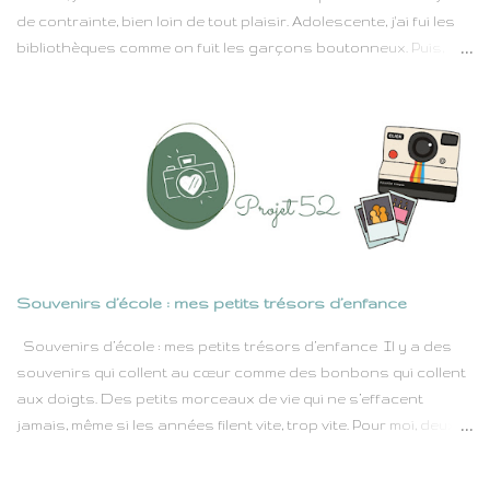
de contrainte, bien loin de tout plaisir. Adolescente, j'ai fui les
bibliothèques comme on fuit les garçons boutonneux. Puis,
une fois devenue maman, j'ai timidement tenté de renouer avec
la lecture, espérant transmettre cet amour à ma fille. Hélas, ce
fut un échec cuisant. Enfant, je détestais lire. Les livres étaient
pour moi des objets de contrainte, bien loin de tout plaisir.
Adolescente, j'ai fui les bibliothèques comme on fuit les
garçons boutonneux. Puis, une fois devenue maman, j'ai
timidement tenté de renouer avec la lecture, espérant
transmettre cet amour à ma fille. Hélas, ce fut un échec cuisant.
Puis il y a eu le COVID. Contrairement à beaucoup, je n'étais
Souvenirs d’école : mes petits trésors d’enfance
pas confinée : je continuais à travailler, mais les temps morts
étaient nombreux, et une certaine introspection s'est imposée.
Souvenirs d’école : mes petits trésors d’enfance Il y a des
Et c'est là que ma vie a pris un tour...
souvenirs qui collent au cœur comme des bonbons qui collent
aux doigts. Des petits morceaux de vie qui ne s’effacent
jamais, même si les années filent vite, trop vite. Pour moi, deux
moments d’école brillaient toujours comme des étoiles dans
mon calendrier d’enfant : le jour de la rentrée et la fête de