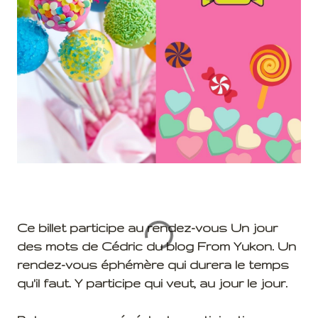
Ce billet participe au rendez-vous Un jour
des mots de Cédric du blog From Yukon. Un
rendez-vous
éphémère
qui durera le temps
qu'il faut. Y participe qui veut, au jour le jour.