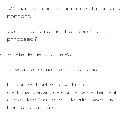
-
Méchant loup pourquoi manges tu tous les
bonbons ?
-
Ce n’est pas moi mon bon Roi, c’est la
princesse ?
-
Arrête de mentir dit le Roi !
-
Je vous le promet ce n’est pas moi.
Le Roi des bonbons avait un cœur
d'artichaut, avant de donner la sentence, il
demanda qu’on apporte la princesse aux
bonbons au château.