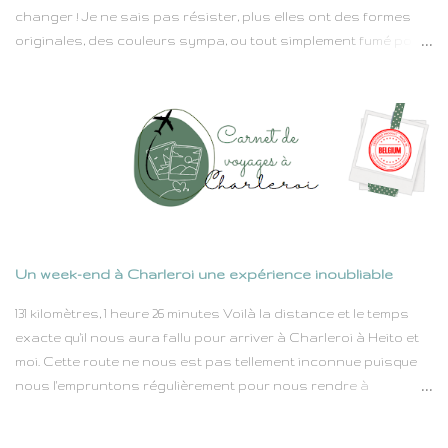
changer ! Je ne sais pas résister, plus elles ont des formes
originales, des couleurs sympa, ou tout simplement fumé pour
me la jouer "Je suis ici incognito", plus je les veux sur mon nez.
Pourquoi ? Parce que les lunettes de soleil, c’est bien plus qu’un
accessoire. C’est une attitude, une déclaration, un bouclier
contre les UV (surtout qu'on vient de me diagnostiquer un
début de cataracte) et parfois contre les regards curieux.
Elles donnent du style en un clin d’œil (caché derrière un verre
miroir bien sûr) et transforment n’importe qui en star
hollywoodienne – ou du moins en personne qui semble avoir
quelque chose de mystérieux à cacher. J’ai des lunettes pour
Un week-end à Charleroi une expérience inoubliable
toutes les occasions : Les "matin difficile" : idéales pour cacher
une nuit courte et un maquillage inexistant, ou filer au
131 kilomètres, 1 heure 26 minutes Voilà la distance et le temps
supermarché du coin incognito pour acheter un ingrédient m...
exacte qu'il nous aura fallu pour arriver à Charleroi à Heito et
moi. Cette route ne nous est pas tellement inconnue puisque
nous l'empruntons régulièrement pour nous rendre à
l'aéroport de Charleroi. Officiellement cet aéroport s'appelle
Charleroi Bruxelles Sud. Bon Bruxelles et Charleroi sont