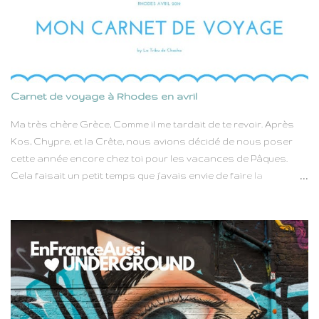
Carnet de voyage à Rhodes en avril
Ma très chère Grèce, Comme il me tardait de te revoir. Après
Kos, Chypre, et la Crête, nous avions décidé de nous poser
cette année encore chez toi pour les vacances de Pâques.
Cela faisait un petit temps que j'avais envie de faire la
connaissance de Rhodes. D'un coté le Dodécanese et ses
îles, de l'autre la méditerranée, longue de 79 kilomètres et large
de 38, Rhodes n'est pas très grande, mais pas si petite non
plus. Elle était parfaite pour nous laisser suffisamment de
temps au cours de cette semaine de vacances pour alterner
entre découvertes et pauses farnientes. Ils sont nombreux à
dire combien Rhodes est belle, que se perdre dans les ruelles
de sa majestueuse vieille ville est un délice. Que Lindos attire