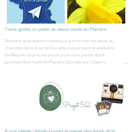
comme la tendresse, elles portent en elles un pouvoir simple
mais immense : celui d'apporter du baume au cœur. Dans
toutes les circonstances de la vie — joies éclatantes, petits
bonheurs quotidiens ou instants plus mélancoliques — les
Tiens goûte un palet de dame made en Flandre
fleurs sont toujours là, comme un geste silencieux mais
profondément réconfortant. Lors de mes balades, ce sont
Pendant qu'ils étaient nombreux à chercher les œufs au
souvent les fleurs des champs qui viennent colorer mon
chocolat dans le jardin (ou ailleurs) pendant le week-end
chemin. Elles surgissent au détour d'un sentie...
de Pâques, j'ai pris ma plume pour vous parler d'une
gourmandise made In Flandre. Epinglé moi Chacha
aventurière Comme vous le savez, j'ai des origines flamandes.
Au cours des derniers siècles, la frontière entre la Belgique et
la France a eu pas mal la bougeotte. De ce beau boxon
historique, notre culture garde de magnifiques vestiges tant
sur le plan architectural que gastronomique mais aussi
linguiste. La Flandre c'est presque un pays dans 2 pays. Et
oui, la Flandre se divise en 2 puis encore en 2. Vous suivez ?! La
Flandre est repartie de chaque côté de la frontière, il y a donc
une partie en France et une partie en Belgique. En Belgique, elle
À vos plaids ! Redécouvrez la magie des livres et la