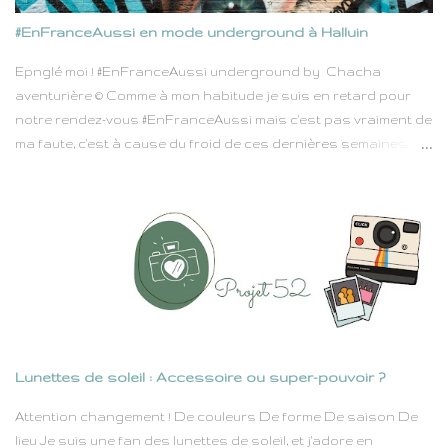
trop de touristes mais que sa plage au sable fin appelle à la
#EnFranceAussi en mode underground à Halluin
rêverie, tandis que l'intérieur de l'île qui regorge de petites
villages à flan de montagnes, et de routes qui serpentent au
Epnglé moi ! #EnFranceAussi underground by Chacha
milieu de bois est un peu trop ignoré au détriment de ses c...
aventurière © Comme à mon habitude je suis en retard pour
notre rendez-vous #EnFranceAussi mais c'est pas vraiment de
ma faute, c'est à cause du froid de ces dernières semaines.
J'avoue mon plaid, et mon pyjama en piloupilou ont gagné
contre toute attente. 😉 Soyons sérieux 5 mn, ce mois-ci c'est
Sabrina la boss de #EnfranceAussi avec un thème pas piqué
des vers, et qui pourtant envoie du lourd : Underground. Nous
sommes nombreux a y avoir participé, et une nouvelle fois on
trouve de jolis lieux à explorer un peu partout dans notre joli
pays. Dans un premier temps, je comptais vous embarquer
pour Roubaix. L'année dernière, ils ont organisé une super
expo à la Condition Publique : Street Génération . J'ai avais
Lunettes de soleil : Accessoire ou super-pouvoir ?
pris plein mes mirettes pour mon plus grand bonheur. Il faut
savoir que les murs de Roubaix se couvrent de plus en plus de
Attention changement ! De couleurs De forme De saison De
street art, les graffeurs s'en donnent à coeur joie dans une vil...
lieu Je suis une fan des lunettes de soleil, et j'adore en