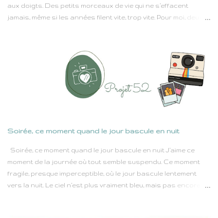
aux doigts. Des petits morceaux de vie qui ne s’effacent
jamais, même si les années filent vite, trop vite. Pour moi, deux
moments d’école brillaient toujours comme des étoiles dans
mon calendrier d’enfant : le jour de la rentrée et la fête de
l’école juste avant les grandes vacances. Rien qu’en fermant
les yeux, j’entends encore les cris joyeux dans la cour, l’odeur
des cahiers neufs et le frou-frou des tabliers propres. C’était
comme une grande aventure qui recommençait chaque année.
Et la fête de fin d’année… ah ! C’était la magie pure : des danses
maladroites, des chansons chantées un peu faux mais avec
le cœur, et puis les rires, les confettis, les gâteaux préparés
Soirée, ce moment quand le jour bascule en nuit
par les mamans. Mon tout premier pas à l’école Quand mon
papa m’a inscrite à l’école, je ne parlais pas un seul mot de
Soirée, ce moment quand le jour bascule en nuit J’aime ce
français. À la maison, on parlait seulement le flamand.
moment de la journée où tout semble suspendu. Ce moment
Imaginez...
fragile, presque imperceptible, où le jour bascule lentement
vers la nuit. Le ciel n’est plus vraiment bleu, mais pas encore
noir. Il se pare de nuances incertaines, comme s’il hésitait à
tirer le rideau. Un bleu profond, lavé de lumière, tirant parfois