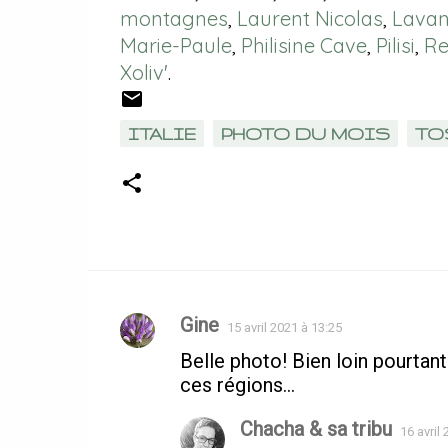
montagnes
,
Laurent Nicolas
,
Lavan
Marie-Paule
,
Philisine Cave
,
Pilisi
,
Re
Xoliv'
.
ITALIE
PHOTO DU MOIS
TO
Gine
15 avril 2021 à 13:25
Commentaires
Belle photo! Bien loin pourtant
ces régions...
Chacha & sa tribu
16 avril