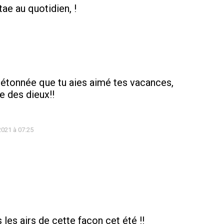
itae au quotidien, !
as étonnée que tu aies aimé tes vacances,
e des dieux!!
 2021 à 07:25
les airs de cette façon cet été !!