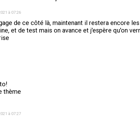
 2021 à 07:26
ge de ce côté là, maintenant il restera encore les
ne, et de test mais on avance et j'espère qu'on ver
rise
to!
ce thème
 2021 à 07:27