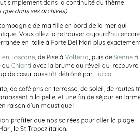
tout simplement dans la continuité du thème
che que dans ses archives)
n compagnie de ma fille en bord de la mer qui
tique. Vous allez la retrouver aujourd'hui encore
rranée en Italie à Forte Del Mari plus exactement
p en Toscane
, de Pise à
Volterra
, puis de
Sienne
à
e du
Chianti
avec la brume au réveil qui recouvre
oup de cœur aussitôt détrôné par
Lucca
.
to, de café pris en terrasse, de soleil, de routes t
amassent à la pelle, et une fin de séjour en larm
n raison d'un moustique !
on profiter que nos soirées pour aller la plage
ari, le St Tropez italien.