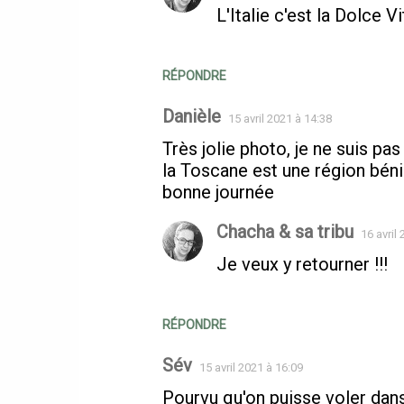
L'Italie c'est la Dolce V
RÉPONDRE
Danièle
15 avril 2021 à 14:38
Très jolie photo, je ne suis p
la Toscane est une région béni
bonne journée
Chacha & sa tribu
16 avril
Je veux y retourner !!!
RÉPONDRE
Sév
15 avril 2021 à 16:09
Pourvu qu'on puisse voler dans 