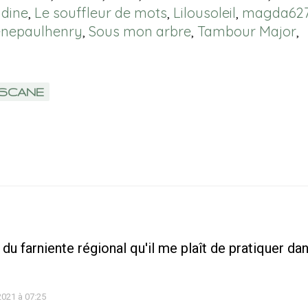
dine
,
Le souffleur de mots
,
Lilousoleil
,
magda62
nepaulhenry
,
Sous mon arbre
,
Tambour Major
,
SCANE
 du farniente régional qu'il me plaît de pratiquer da
 2021 à 07:25