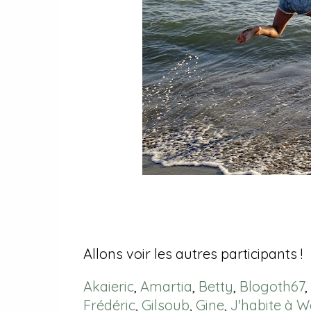
Allons voir les autres participants !
Akaieric
,
Amartia
,
Betty
,
Blogoth67
,
Frédéric
,
Gilsoub
,
Gine
,
J'habite à W