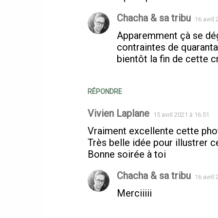
Chacha & sa tribu
16 avril
Apparemment çà se déga
contraintes de quarantai
bientôt la fin de cette c
RÉPONDRE
Vivien Laplane
15 avril 2021 à 16:51
Vraiment excellente cette pho
Très belle idée pour illustrer 
Bonne soirée à toi
Chacha & sa tribu
16 avril
Merciiiii