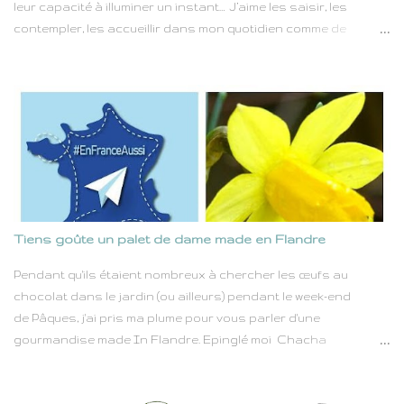
leur capacité à illuminer un instant… J’aime les saisir, les
contempler, les accueillir dans mon quotidien comme de
véritables petits trésors offerts par la nature. Chaque fleur
est une promesse discrète, une parenthèse de beauté dans le
rythme effréné de nos vies. Qu'elles soient fleurs sauvages
cueillies au gré d'une promenade ou fleurs soignées avec
amour dans un jardin, blanches comme la pureté ou roses
comme la tendresse, elles portent en elles un pouvoir simple
mais immense : celui d'apporter du baume au cœur. Dans
toutes les circonstances de la vie — joies éclatantes, petits
bonheurs quotidiens ou instants plus mélancoliques — les
Tiens goûte un palet de dame made en Flandre
fleurs sont toujours là, comme un geste silencieux mais
profondément réconfortant. Lors de mes balades, ce sont
Pendant qu'ils étaient nombreux à chercher les œufs au
souvent les fleurs des champs qui viennent colorer mon
chocolat dans le jardin (ou ailleurs) pendant le week-end
chemin. Elles surgissent au détour d'un sentie...
de Pâques, j'ai pris ma plume pour vous parler d'une
gourmandise made In Flandre. Epinglé moi Chacha
aventurière Comme vous le savez, j'ai des origines flamandes.
Au cours des derniers siècles, la frontière entre la Belgique et