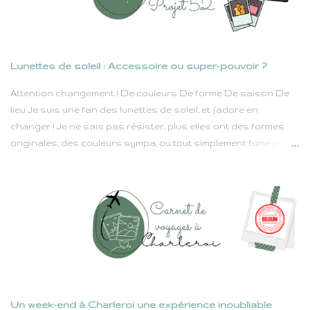
trouve de jolis lieux à explorer un peu partout dans notre joli
pays. Dans un premier temps, je comptais vous embarquer
pour Roubaix. L'année dernière, ils ont organisé une super
expo à la Condition Publique : Street Génération . J'ai avais
Lunettes de soleil : Accessoire ou super-pouvoir ?
pris plein mes mirettes pour mon plus grand bonheur. Il faut
savoir que les murs de Roubaix se couvrent de plus en plus de
Attention changement ! De couleurs De forme De saison De
street art, les graffeurs s'en donnent à coeur joie dans une vil...
lieu Je suis une fan des lunettes de soleil, et j'adore en
changer ! Je ne sais pas résister, plus elles ont des formes
originales, des couleurs sympa, ou tout simplement fumé pour
me la jouer "Je suis ici incognito", plus je les veux sur mon nez.
Pourquoi ? Parce que les lunettes de soleil, c’est bien plus qu’un
accessoire. C’est une attitude, une déclaration, un bouclier
contre les UV (surtout qu'on vient de me diagnostiquer un
début de cataracte) et parfois contre les regards curieux.
Elles donnent du style en un clin d’œil (caché derrière un verre
miroir bien sûr) et transforment n’importe qui en star
hollywoodienne – ou du moins en personne qui semble avoir
quelque chose de mystérieux à cacher. J’ai des lunettes pour
Un week-end à Charleroi une expérience inoubliable
toutes les occasions : Les "matin difficile" : idéales pour cacher