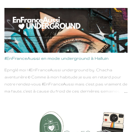
îles, de l'autre la méditerranée, longue de 79 kilomètres et large
de 38, Rhodes n'est pas très grande, mais pas si petite non
plus. Elle était parfaite pour nous laisser suffisamment de
temps au cours de cette semaine de vacances pour alterner
entre découvertes et pauses farnientes. Ils sont nombreux à
dire combien Rhodes est belle, que se perdre dans les ruelles
de sa majestueuse vieille ville est un délice. Que Lindos attire
trop de touristes mais que sa plage au sable fin appelle à la
#EnFranceAussi en mode underground à Halluin
rêverie, tandis que l'intérieur de l'île qui regorge de petites
villages à flan de montagnes, et de routes qui serpentent au
Epnglé moi ! #EnFranceAussi underground by Chacha
milieu de bois est un peu trop ignoré au détriment de ses c...
aventurière © Comme à mon habitude je suis en retard pour
notre rendez-vous #EnFranceAussi mais c'est pas vraiment de
ma faute, c'est à cause du froid de ces dernières semaines.
J'avoue mon plaid, et mon pyjama en piloupilou ont gagné
contre toute attente. 😉 Soyons sérieux 5 mn, ce mois-ci c'est
Sabrina la boss de #EnfranceAussi avec un thème pas piqué
des vers, et qui pourtant envoie du lourd : Underground. Nous
sommes nombreux a y avoir participé, et une nouvelle fois on