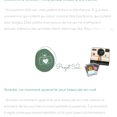
pas confinée : je continuais à travailler, mais les temps morts
étaient nombreux, et une certaine introspection s'est imposée.
Souvenirs d’école : mes petits trésors d’enfance Il y a des
Et c'est là que ma vie a pris un tour...
souvenirs qui collent au cœur comme des bonbons qui collent
aux doigts. Des petits morceaux de vie qui ne s’effacent
jamais, même si les années filent vite, trop vite. Pour moi, deux
moments d’école brillaient toujours comme des étoiles dans
mon calendrier d’enfant : le jour de la rentrée et la fête de
l’école juste avant les grandes vacances. Rien qu’en fermant
les yeux, j’entends encore les cris joyeux dans la cour, l’odeur
des cahiers neufs et le frou-frou des tabliers propres. C’était
comme une grande aventure qui recommençait chaque année.
Et la fête de fin d’année… ah ! C’était la magie pure : des danses
maladroites, des chansons chantées un peu faux mais avec
le cœur, et puis les rires, les confettis, les gâteaux préparés
Soirée, ce moment quand le jour bascule en nuit
par les mamans. Mon tout premier pas à l’école Quand mon
papa m’a inscrite à l’école, je ne parlais pas un seul mot de
Soirée, ce moment quand le jour bascule en nuit J’aime ce
français. À la maison, on parlait seulement le flamand.
moment de la journée où tout semble suspendu. Ce moment
Imaginez...
fragile, presque imperceptible, où le jour bascule lentement