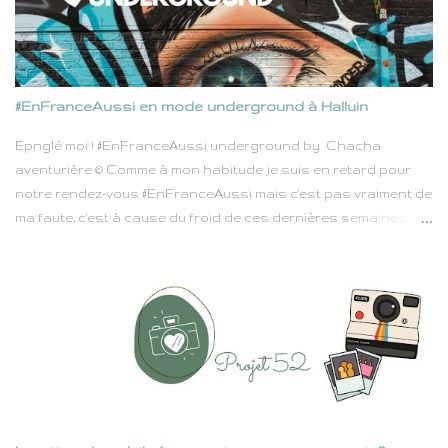
entre découvertes et pauses farnientes. Ils sont nombreux à
dire combien Rhodes est belle, que se perdre dans les ruelles
de sa majestueuse vieille ville est un délice. Que Lindos attire
trop de touristes mais que sa plage au sable fin appelle à la
#EnFranceAussi en mode underground à Halluin
rêverie, tandis que l'intérieur de l'île qui regorge de petites
villages à flan de montagnes, et de routes qui serpentent au
Epnglé moi ! #EnFranceAussi underground by Chacha
milieu de bois est un peu trop ignoré au détriment de ses c...
aventurière © Comme à mon habitude je suis en retard pour
notre rendez-vous #EnFranceAussi mais c'est pas vraiment de
ma faute, c'est à cause du froid de ces dernières semaines.
J'avoue mon plaid, et mon pyjama en piloupilou ont gagné
contre toute attente. 😉 Soyons sérieux 5 mn, ce mois-ci c'est
Sabrina la boss de #EnfranceAussi avec un thème pas piqué
des vers, et qui pourtant envoie du lourd : Underground. Nous
sommes nombreux a y avoir participé, et une nouvelle fois on
trouve de jolis lieux à explorer un peu partout dans notre joli
pays. Dans un premier temps, je comptais vous embarquer
pour Roubaix. L'année dernière, ils ont organisé une super
expo à la Condition Publique : Street Génération . J'ai avais