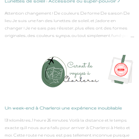
Lunettes de soleil : Accessoire ou super-pouvoir ?
pris plein mes mirettes pour mon plus grand bonheur. Il faut
savoir que les murs de Roubaix se couvrent de plus en plus de
Attention changement ! De couleurs De forme De saison De
street art, les graffeurs s'en donnent à coeur joie dans une vil...
lieu Je suis une fan des lunettes de soleil, et j'adore en
changer ! Je ne sais pas résister, plus elles ont des formes
originales, des couleurs sympa, ou tout simplement fumé pour
me la jouer "Je suis ici incognito", plus je les veux sur mon nez.
Pourquoi ? Parce que les lunettes de soleil, c’est bien plus qu’un
accessoire. C’est une attitude, une déclaration, un bouclier
contre les UV (surtout qu'on vient de me diagnostiquer un
début de cataracte) et parfois contre les regards curieux.
Elles donnent du style en un clin d’œil (caché derrière un verre
miroir bien sûr) et transforment n’importe qui en star
hollywoodienne – ou du moins en personne qui semble avoir
quelque chose de mystérieux à cacher. J’ai des lunettes pour
Un week-end à Charleroi une expérience inoubliable
toutes les occasions : Les "matin difficile" : idéales pour cacher
une nuit courte et un maquillage inexistant, ou filer au
131 kilomètres, 1 heure 26 minutes Voilà la distance et le temps
supermarché du coin incognito pour acheter un ingrédient m...
exacte qu'il nous aura fallu pour arriver à Charleroi à Heito et
moi. Cette route ne nous est pas tellement inconnue puisque