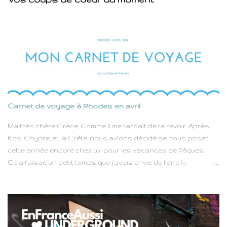
Carnet de voyage à Rhodes en avril
Ma très chère Grèce, Comme il me tardait de te revoir. Après
Kos, Chypre, et la Crête, nous avions décidé de nous poser
cette année encore chez toi pour les vacances de Pâques.
Cela faisait un petit temps que j'avais envie de faire la
connaissance de Rhodes. D'un coté le Dodécanese et ses
îles, de l'autre la méditerranée, longue de 79 kilomètres et large
de 38, Rhodes n'est pas très grande, mais pas si petite non
plus. Elle était parfaite pour nous laisser suffisamment de
temps au cours de cette semaine de vacances pour alterner