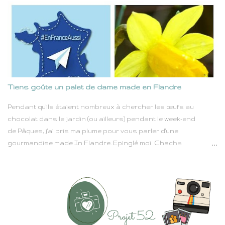
rythme effréné de nos vies. Qu'elles soient fleurs sauvages
cueillies au gré d'une promenade ou fleurs soignées avec
amour dans un jardin, blanches comme la pureté ou roses
comme la tendresse, elles portent en elles un pouvoir simple
mais immense : celui d'apporter du baume au cœur. Dans
toutes les circonstances de la vie — joies éclatantes, petits
bonheurs quotidiens ou instants plus mélancoliques — les
Tiens goûte un palet de dame made en Flandre
fleurs sont toujours là, comme un geste silencieux mais
profondément réconfortant. Lors de mes balades, ce sont
Pendant qu'ils étaient nombreux à chercher les œufs au
souvent les fleurs des champs qui viennent colorer mon
chocolat dans le jardin (ou ailleurs) pendant le week-end
chemin. Elles surgissent au détour d'un sentie...
de Pâques, j'ai pris ma plume pour vous parler d'une
gourmandise made In Flandre. Epinglé moi Chacha
aventurière Comme vous le savez, j'ai des origines flamandes.
Au cours des derniers siècles, la frontière entre la Belgique et
la France a eu pas mal la bougeotte. De ce beau boxon
historique, notre culture garde de magnifiques vestiges tant
sur le plan architectural que gastronomique mais aussi
linguiste. La Flandre c'est presque un pays dans 2 pays. Et